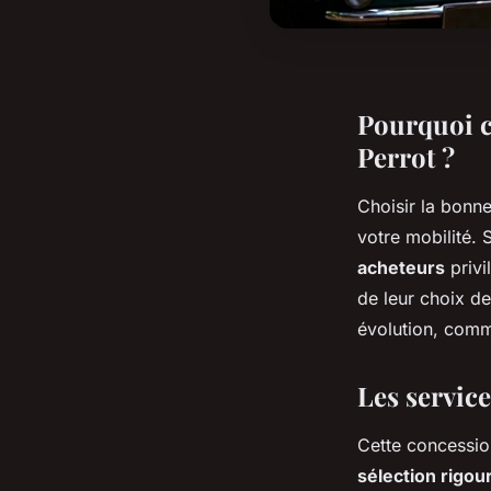
Pourquoi c
Perrot ?
Choisir la bonn
votre mobilité.
acheteurs
privi
de leur choix d
évolution, comm
Les service
Cette concession
sélection rigo