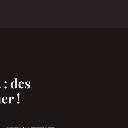
 : des
er !