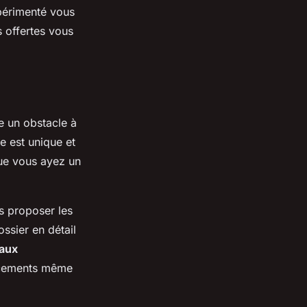
xpérimenté vous
s offertes vous
e un obstacle à
e est unique et
e vous ayez un
us proposer les
ssier en détail
taux
ncements même