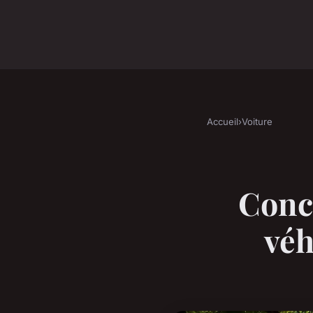
Accueil
›
Voiture
Conce
véh