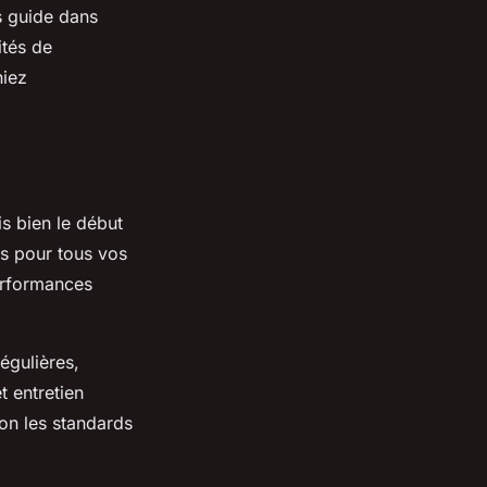
s guide dans
ités de
niez
is bien le début
és pour tous vos
performances
égulières,
 entretien
lon les standards