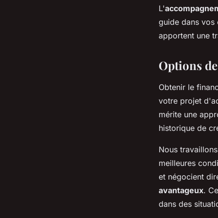
L'
accompagnem
guide dans vos c
apportent une tr
Options de
Obtenir le finan
votre projet d'
mérite une app
historique de cr
Nous travaillons
meilleures condi
et négocient di
avantageux
. C
dans des situati