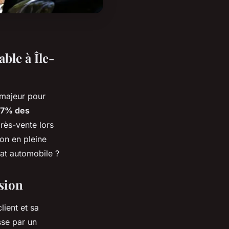
ble à Île-
 majeur pour
7% des
près-vente lors
on en pleine
hat automobile ?
ssion
ient et sa
sse par un