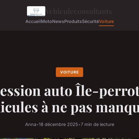
Vehiculeconsultants
Accueil
Moto
News
Produits
Sécurité
Voiture
VOITURE
ssion auto Île-perrot
icules à ne pas manqu
Anna
•
18 décembre 2025
•
7 min de lecture