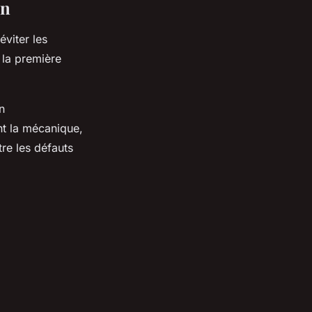
on
viter les
 la première
n
nt la mécanique,
re les défauts